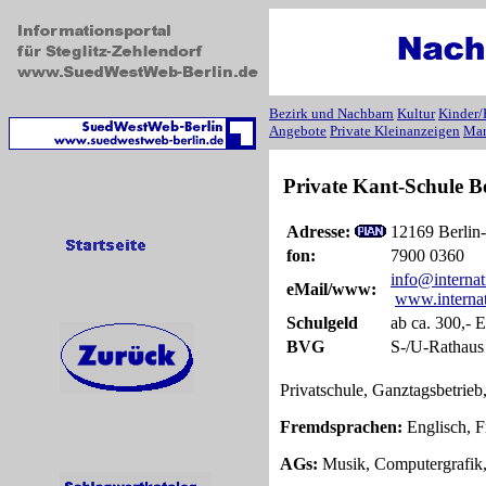
Bezirk und Nachbarn
Kultur
Kinder/
Angebote
Private Kleinanzeigen
Mar
Private Kant-Schule Be
Adresse:
12169 Berlin-S
fon:
7900 0360
info@internat
eMail/www:
www.internat
Schulgeld
ab ca. 300,- 
BVG
S-/U-Rathaus 
Privatschule, Ganztagsbetrieb,
Fremdsprachen:
Englisch, F
AGs:
Musik, Computergrafik,