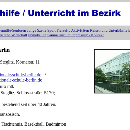
Familie/Senioren
Junge Szene
Sport
Freizeit / Aktivitäten
Reisen und Unterkünfte
B
kt und Wirtschaft
Immobilien
Sammelsurium
Impressum / Kontakt
rlin
teglitz, Körnerstr. 11
ionale-schule-berlin.de
/
ionale-schule-berlin.de
Euro mtl.
Steglitz, Schlossstraße; B170;
 bestehend seit über 40 Jahren.
ranzösisch.
 Tischtennis, Basektball, Badminton