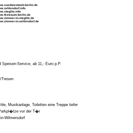
w.suedwestweb-berlin.de
w.zehlendorf.info
w.steglitz.info
w.festraum-berlin.de
w.zimmer-in-steglitz.de
w.zimmer-in-zehlendorf.de
 Speisen-Service, ab 11,- Euro p.P.
r/Tresen
le, Musikanlage, Toiletten eine Treppe tiefer
Parkpl�tze vor der T�r
in-Wilmersdorf