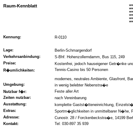
Raum-Kennblatt
ww
ww
ww
ww
ww
ww
Kennung:
R-0110
Lage:
Berlin-Schmargendorf
Verkehrsanbindung:
S-Bhf. Hohenzollerndamm, Bus 115, 249
Preise:
Kostenfrei, jedoch hauseigener Getr�nke und
Tennis-Casino bis 50 Personen
R�umlichkeiten:
modernes, neutrales Ambiente, Glasfront, Ba
Umgebung:
in wenig belebter Nebenstra�e
Feste aller Art
Nutzbar f�r:
Zeiten nutzbar:
nach Vereinbarung
Ausstattung:
komplette Gastst�tteneinrichtung, Einzelst�h
Extras:
Sportm�glichkeiten in unmittelbarer N�he, 
Adresse:
Cunostr. 28 / Forckenbeckstra�e, 14199 Berl
Kontakt:
Tel: 030-897 35 939