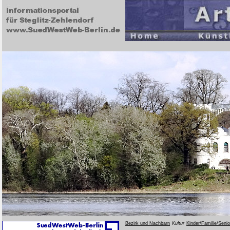
Bezirk und Nachbarn
Kultur
Kinder/Familie/Seni