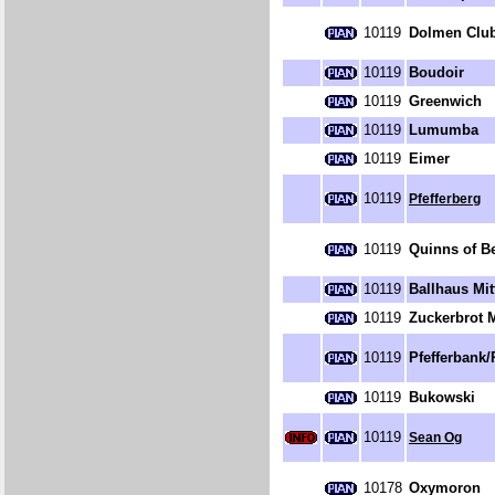
10119
Dolmen Clu
10119
Boudoir
10119
Greenwich
10119
Lumumba
10119
Eimer
10119
Pfefferberg
10119
Quinns of Be
10119
Ballhaus Mit
10119
Zuckerbrot 
10119
Pfefferbank
10119
Bukowski
10119
Sean Og
10178
Oxymoron