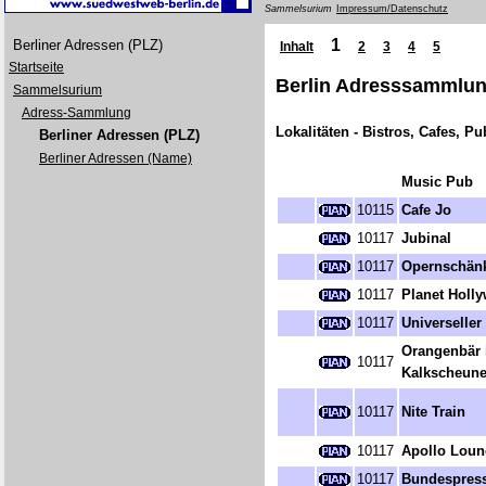
Sammelsurium
Impressum/Datenschutz
1
Berliner Adressen (PLZ)
Inhalt
2
3
4
5
Startseite
Berlin Adresssammlung
Sammelsurium
Adress-Sammlung
Lokalitäten - Bistros, Cafes, Pub
Berliner Adressen (PLZ)
Berliner Adressen (Name)
Music Pub
10115
Cafe Jo
10117
Jubinal
10117
Opernschän
10117
Planet Holl
10117
Universeller
Orangenbär 
10117
Kalkscheun
10117
Nite Train
10117
Apollo Loun
10117
Bundespress