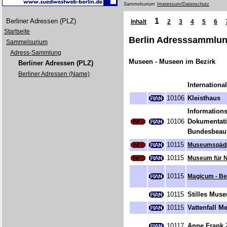
Sammelsurium
Impressum/Datenschutz
1
Berliner Adressen (PLZ)
Inhalt
2
3
4
5
6
Startseite
Berlin Adresssammlung
Sammelsurium
Adress-Sammlung
Museen - Museen im Bezirk
Berliner Adressen (PLZ)
Berliner Adressen (Name)
Internation
10106
Kleisthaus
Information
10106
Dokumentati
Bundesbeauf
10115
Museumspäda
10115
Museum für 
10115
Magicum - Be
10115
Stilles Mus
10115
Vattenfall M
10117
Anne Frank 