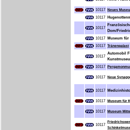
10117
Neues Muse
10117
Hugenotte
Französisch
10117
Dom/Friedri
10117
Museum für 
10117
Tränenpalast
Automobil F
10117
Kunstmuseu
10117
Pergamonmu
10117
Neue Synagog
10117
Medizinhist
10117
Museum für K
10117
Museum Mitt
Friedrichswer
10117
Schinkelmus