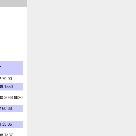
7
2 79 90
39 1550
80-3088 8920
2 60 88
4 35 06
38 7437