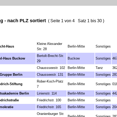
 - nach PLZ sortiert
( Seite 1 von 4 Satz 1 bis 30 )
Kleine Alexander
echt-Haus
Berlin-Mitte
Sonstiges
Str. 28
Bertolt-Brecht-Str.
el-Haus Buckow
Buckow
Sonstiges
46
29
Chaussseestr. 102
Berlin-Mitte
Tanz
36
Gruppe Berlin
Chausseestr. 131
Berlin-Mitte
Sonstiges
28
Rober-Koch-Platz
edrich-Stiftung
Berlin-Mitte
Sonstiges
01
7
tsakademie Berlin
Linienstr. 114
Berlin-Mitte
Sonstiges
44
edrichstraße
Friedrichstr. 100
Berlin-Mitte
Sonstiges
mokratie
Friedrichstr. 165
Berlin-Mitte
Sonstiges
20
Oranienburger Str.
Berlin-Mitte
Sonstiges
28