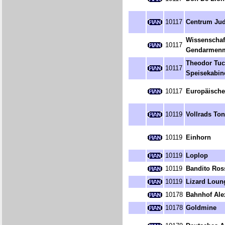
10117
Centrum Ju
Wissenscha
10117
Gendarmenm
Theodor Tuc
10117
Speisekabin
10117
Europäisch
10119
Vollrads Ton
10119
Einhorn
10119
Loplop
10119
Bandito Ros
10119
Lizard Loung
10178
Bahnhof Ale
10178
Goldmine