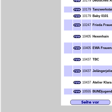
10179
Deutsches A
10179
Tanzwerkstat
10179
Baby 0101
10247
Frieda Frau
10405
Hexenhain
10405
EWA Frauen
10437
TBC
10437
Jelängerjeli
10437
Atelier Klara
10555
BUNDjugend 
[0090/S320]