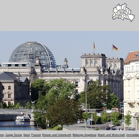
oren
Junge Szene
Sport
Freizeit
Reisen und Unterkunft
Bildungs-Angebote
Markt und Wirtschaft
Immobilie