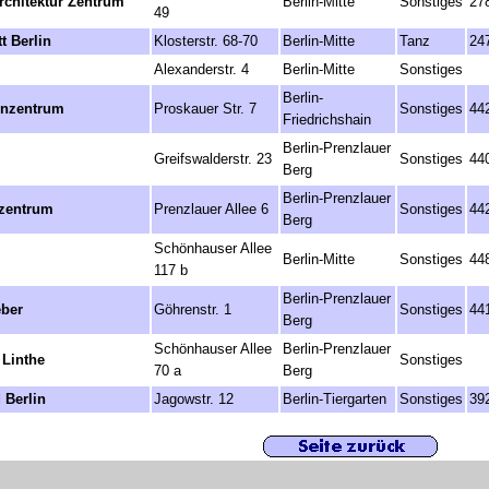
rchitektur Zentrum
Berlin-Mitte
Sonstiges
27
49
t Berlin
Klosterstr. 68-70
Berlin-Mitte
Tanz
24
Alexanderstr. 4
Berlin-Mitte
Sonstiges
Berlin-
enzentrum
Proskauer Str. 7
Sonstiges
44
Friedrichshain
Berlin-Prenzlauer
Greifswalderstr. 23
Sonstiges
44
Berg
Berlin-Prenzlauer
zentrum
Prenzlauer Allee 6
Sonstiges
44
Berg
Schönhauser Allee
Berlin-Mitte
Sonstiges
44
117 b
Berlin-Prenzlauer
eber
Göhrenstr. 1
Sonstiges
44
Berg
Schönhauser Allee
Berlin-Prenzlauer
 Linthe
Sonstiges
70 a
Berg
Berlin
Jagowstr. 12
Berlin-Tiergarten
Sonstiges
39