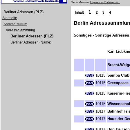
Sammelsurium
Impressum/Datenschutz
1
Berliner Adressen (PLZ)
Inhalt
2
3
4
Startseite
Berlin Adresssammlung
Sammelsurium
Adress-Sammlung
Sonstiges - Sonstige Adressen
Berliner Adressen (PLZ)
Berliner Adressen (Name)
Karl-Liebkn
Brecht-Weig
10115
Samba Club
10115
Greenpeace 
10115
Kaiserin-Fri
10115
Wissenschaf
10117
Bahnhof Fri
10117
Haus der De
10117
Don De Lion