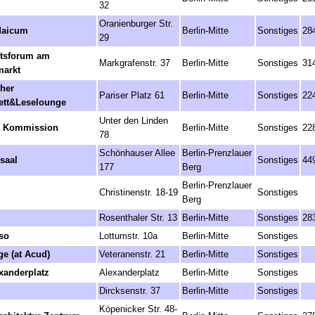
32
Oranienburger Str.
daicum
Berlin-Mitte
Sonstiges
28
29
ftsforum am
Markgrafenstr. 37
Berlin-Mitte
Sonstiges
31
arkt
her
Pariser Platz 61
Berlin-Mitte
Sonstiges
22
ett&Leselounge
Unter den Linden
e Kommission
Berlin-Mitte
Sonstiges
22
78
Schönhauser Allee
Berlin-Prenzlauer
saal
Sonstiges
44
177
Berg
Berlin-Prenzlauer
Christinenstr. 18-19
Sonstiges
Berg
Rosenthaler Str. 13
Berlin-Mitte
Sonstiges
28
so
Lottumstr. 10a
Berlin-Mitte
Sonstiges
e (at Acud)
Veteranenstr. 21
Berlin-Mitte
Sonstiges
xanderplatz
Alexanderplatz
Berlin-Mitte
Sonstiges
Dircksenstr. 37
Berlin-Mitte
Sonstiges
Köpenicker Str. 48-