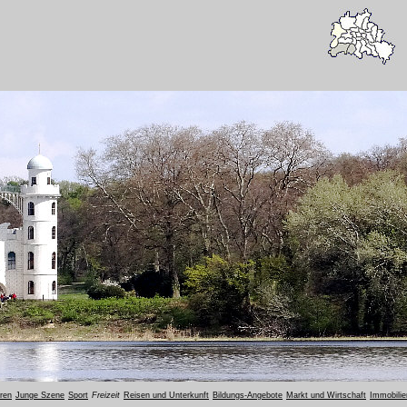
oren
Junge Szene
Sport
Freizeit
Reisen und Unterkunft
Bildungs-Angebote
Markt und Wirtschaft
Immobilie