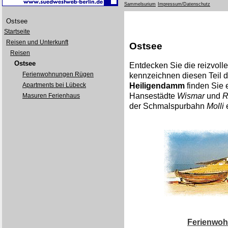
Sammelsurium
Impressum/Datenschutz
Ostsee
Startseite
Reisen und Unterkunft
Ostsee
Reisen
Ostsee
Entdecken Sie die reizvolle
Ferienwohnungen Rügen
kennzeichnen diesen Teil 
Apartments bei Lübeck
Heiligendamm
finden Sie 
Hansestädte
Wismar
und
R
Masuren Ferienhaus
der Schmalspurbahn
Molli
e
Ferienwoh