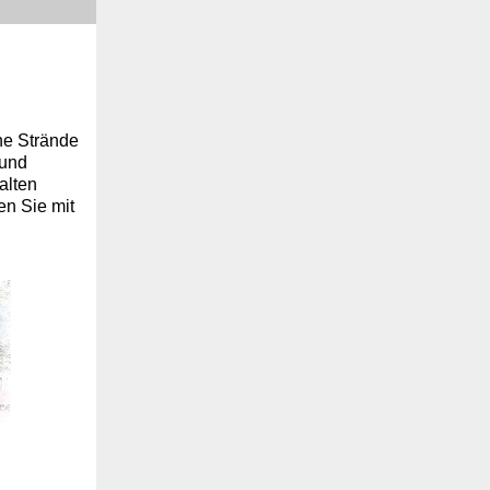
che Strände
und
alten
en Sie mit