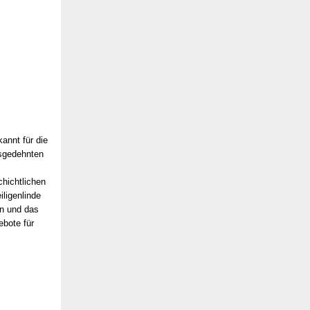
annt für die
usgedehnten
chichtlichen
ligenlinde
en und das
ebote für