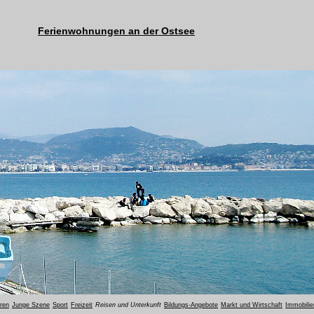
Ferienwohnungen an der Ostsee
oren
Junge Szene
Sport
Freizeit
Reisen und Unterkunft
Bildungs-Angebote
Markt und Wirtschaft
Immobilie