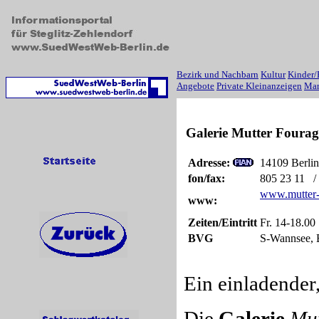
Bezirk und Nachbarn
Kultur
Kinder/
Angebote
Private Kleinanzeigen
Mar
Galerie Mutter Fourag
Adresse:
14109 Berlin
fon/fax:
805 23 11 
www.mutter-
www:
Zeiten/Eintritt
Fr. 14-18.0
BVG
S-Wannsee, 
Ein einladender, 
Die
Galerie
Mut