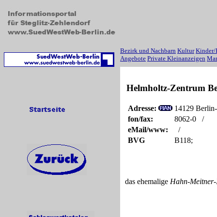
Bezirk und Nachbarn
Kultur
Kinder/
Angebote
Private Kleinanzeigen
Mar
Helmholtz-Zentrum Ber
Adresse:
14129 Berlin-
fon/fax:
8062-0 /
eMail/www:
/
BVG
B118;
das ehemalige
Hahn-Meitner-I