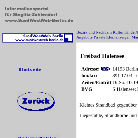
Bezirk und Nachbarn
Kultur
Kinder/
Angebote
Private Kleinanzeigen
Mar
Freibad Halensee
Adresse:
14193 Berlin
fon/fax:
891 17 03 
Zeiten/Eintritt
Di-So. 10-1
BVG
S-Halensee; 
Kleines Strandbad gegenüber
Liegestühle, Strandkörbe und