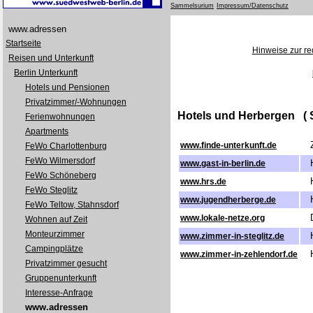
Sammelsurium
Impressum/Datenschutz
www.adressen
Startseite
Hinweise zur red
Reisen und Unterkunft
Berlin Unterkunft
Hotels und Pensionen
Privatzimmer/-Wohnungen
Hotels und Herbergen ( Se
Ferienwohnungen
Apartments
Zi
www.finde-unterkunft.de
FeWo Charlottenburg
FeWo Wilmersdorf
Ho
www.gast-in-berlin.de
FeWo Schöneberg
Ho
www.hrs.de
FeWo Steglitz
He
www.jugendherberge.de
FeWo Teltow, Stahnsdorf
Di
www.lokale-netze.org
Wohnen auf Zeit
Monteurzimmer
Ho
www.zimmer-in-steglitz.de
Campingplätze
Ho
www.zimmer-in-zehlendorf.de
Privatzimmer gesucht
Gruppenunterkunft
Interesse-Anfrage
www.adressen