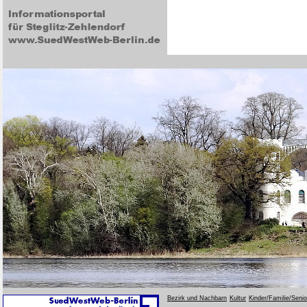
Bezirk und Nachbarn
Kultur
Kinder/Familie/Seni