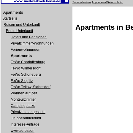
Sammelsurium
Impressum/Datenschutz
Apartments
Startseite
Reisen und Unterkunft
Apartments in Be
Berlin Unterkunft
Hotels und Pensionen
Privatzimmer/-Wohnungen
Ferienwohnungen
Apartments
FeWo Charlottenburg
FeWo Wilmersdorf
FeWo Schöneberg
FeWo Steglitz
FeWo Teltow, Stahnsdorf
Wohnen auf Zeit
Monteurzimmer
Campingplätze
Privatzimmer gesucht
Gruppenunterkunft
Interesse-Anfrage
www.adressen