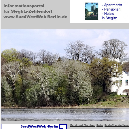
Bezirk und Nachbarn
Kultur
Kinder/Familie/Seni