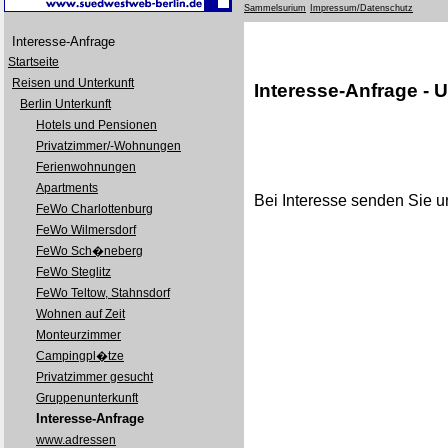
Sammelsurium
Impressum/Datenschutz
Interesse-Anfrage
Startseite
Reisen und Unterkunft
Interesse-Anfrage - 
Berlin Unterkunft
Hotels und Pensionen
Privatzimmer/-Wohnungen
Ferienwohnungen
Apartments
Bei Interesse senden Sie u
FeWo Charlottenburg
FeWo Wilmersdorf
FeWo Sch�neberg
FeWo Steglitz
FeWo Teltow, Stahnsdorf
Wohnen auf Zeit
Monteurzimmer
Campingpl�tze
Privatzimmer gesucht
Gruppenunterkunft
Interesse-Anfrage
www.adressen