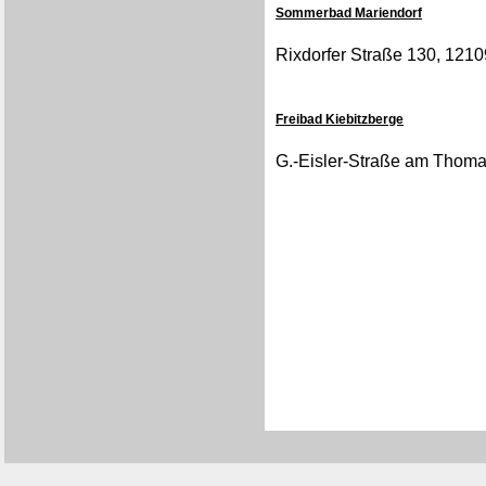
Sommerbad Mariendorf
Rixdorfer Straße 130, 1210
Freibad Kiebitzberge
G.-Eisler-Straße am Tho
[0178/9440]