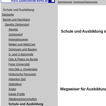
Sammelsurium
Impressum/Datenschutz
Schule und Ausbildung
Startseite
Bezirk und Nachbarn
Steglitz-Zehlendorf
Steglitz
Schule und Ausbildung i
Zehlendorf
Heimatmuseen
Wetter und WebCam
Schlösser und Bauten
S- und U-Bahnhöfe
Orte & Plätze im Bezirk
Freie Universität
Hist.Orte u. Denkmäler
Historische Personen
Alliierten-Zeit
Statistiken
Wegweiser für Ausbildung
Ämter
lokale Politik
Städtepartnerschaften
Schule und Ausbildung