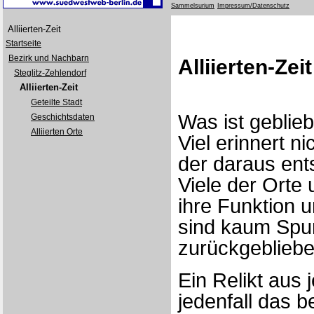
Sammelsurium
Impressum/Datenschutz
Alliierten-Zeit
Startseite
Bezirk und Nachbarn
Alliierten-Zei
Steglitz-Zehlendorf
Alliierten-Zeit
Geteilte Stadt
Was ist geblieb
Geschichtsdaten
Alliierten Orte
Viel erinnert n
der daraus ent
Viele der Orte
ihre Funktion 
sind kaum Spu
zurückgebliebe
Ein Relikt aus 
jedenfall das 