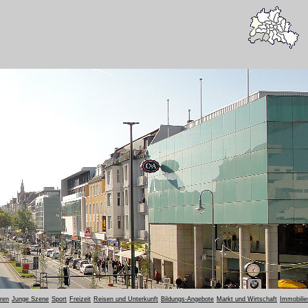
oren
Junge Szene
Sport
Freizeit
Reisen und Unterkunft
Bildungs-Angebote
Markt und Wirtschaft
Immobilie