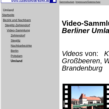
Sammelsurium
Impressum/Datenschutz
Umland
Startseite
Bezirk und Nachbarn
Video-Samml
Steglitz-Zehlendorf
Berliner Uml
Video-Sammlung
Zehlendorf
Steglitz
Nachbarbezirke
Berlin
Videos
von:
K
Potsdam
Großbeeren
,
W
Umland
Brandenburg