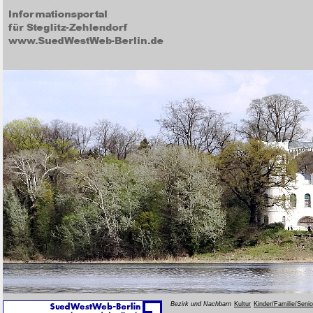
Bezirk und Nachbarn
Kultur
Kinder/Familie/Seni