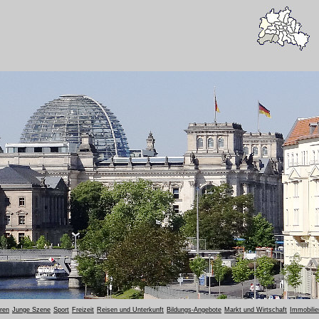
oren
Junge Szene
Sport
Freizeit
Reisen und Unterkunft
Bildungs-Angebote
Markt und Wirtschaft
Immobilie