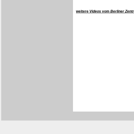
weitere
Videos
vom
Berliner Zent
[0540/11Y8]