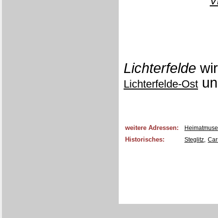
V
Lichterfelde
wir
u
Lichterfelde-Ost
weitere Adressen:
Heimatmuseu
Historisches:
,
Steglitz
Car
[0309/12C0]