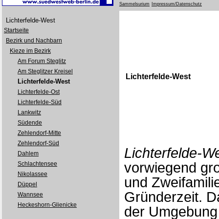
Sammelsurium
Impressum/Datenschutz
Lichterfelde-West
Startseite
Bezirk und Nachbarn
Kieze im Bezirk
Am Forum Steglitz
Am Steglitzer Kreisel
Lichterfelde-West
Lichterfelde-West
Lichterfelde-Ost
Lichterfelde-Süd
Lankwitz
Südende
Zehlendorf-Mitte
Zehlendorf-Süd
Lichterfelde-W
Dahlem
vorwiegend gr
Schlachtensee
Nikolassee
und Zweifamili
Düppel
Gründerzeit. 
Wannsee
Heckeshorn-Glienicke
der Umgebung