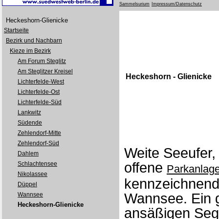
Sammelsurium
Impressum/Datenschutz
Heckeshorn-Glienicke
Startseite
Bezirk und Nachbarn
Kieze im Bezirk
Am Forum Steglitz
Am Steglitzer Kreisel
Heckeshorn - Glienicke
Lichterfelde-West
Lichterfelde-Ost
Lichterfelde-Süd
Lankwitz
Südende
Zehlendorf-Mitte
Zehlendorf-Süd
Weite Seeufer, 
Dahlem
offene
Schlachtensee
Parkanlag
Nikolassee
kennzeichnend 
Düppel
Wannsee. Ein g
Wannsee
Heckeshorn-Glienicke
ansäßigen Seg