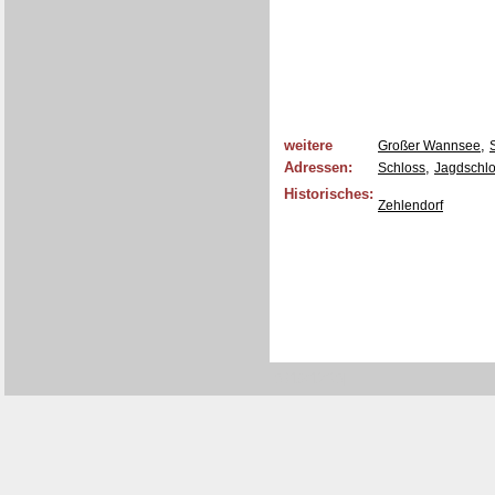
weitere
,
Großer Wannsee
Adressen:
,
Schloss
Jagdschlo
Historisches:
Zehlendorf
[0319/12X0]