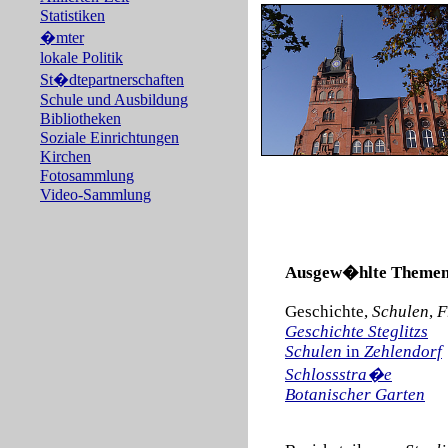
Statistiken
�mter
lokale Politik
St�dtepartnerschaften
Schule und Ausbildung
Bibliotheken
Soziale Einrichtungen
Kirchen
Fotosammlung
Video-Sammlung
Ausgew�hlte Themen
Geschichte,
Schulen
,
F
Geschichte Steglitzs
Schulen
in
Zehlendorf
Schlossstra�e
Botanischer Garten