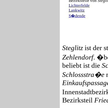
Bezirksteile von
Stegli
Lichterfelde
Lankwitz
S�dende
Steglitz
ist der 
Zehlendorf
. �b
beliebt ist die
S
Schlossstra�e
m
Einkaufspassag
Innenstadtbezi
Bezirksteil
Frie