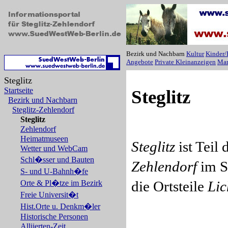
Bezirk und Nachbarn
Kultur
Kinder/
Angebote
Private Kleinanzeigen
Mar
Steglitz
Startseite
Steglitz
Bezirk und Nachbarn
Steglitz-Zehlendorf
Steglitz
Zehlendorf
Heimatmuseen
Steglitz
ist Teil 
Wetter und WebCam
Schl�sser und Bauten
Zehlendorf
im 
S- und U-Bahnh�fe
die Ortsteile
Lic
Orte & Pl�tze im Bezirk
Freie Universit�t
Hist.Orte u. Denkm�ler
Historische Personen
Alliierten-Zeit