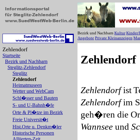
Bezirk und Nachbarn
Kultur
Kinder/
Angebote
Private Kleinanzeigen
Mar
Zehlendorf
Startseite
Zehlendorf
Bezirk und Nachbarn
Steglitz-Zehlendorf
Steglitz
Zehlendorf
Heimatmuseen
Zehlendorf
ist T
Wetter und WebCam
Schl�sser und Bauten
Zehlendorf
im 
S- und U-Bahnh�fe
geh�ren die Or
Orte & Pl�tze im Bezirk
Freie Universit�t
Wannsee
und
S
Hist.Orte u. Denkm�ler
Historische Personen
Alliierten-Zeit